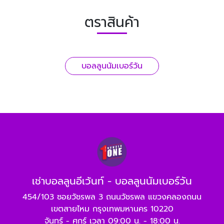
ตราสินค้า
บอลลูนนัมเบอร์วัน
เช่าบอลลูนอีเว้นท์ - บอลลูนนัมเบอร์วัน
454/103 ซอยวัชรพล 3 ถนนวัชรพล แขวงคลองถนน
เขตสายไหม กรุงเทพมหานคร 10220
จันทร์ - ศุกร์ เวลา 09:00 น. - 18:00 น.