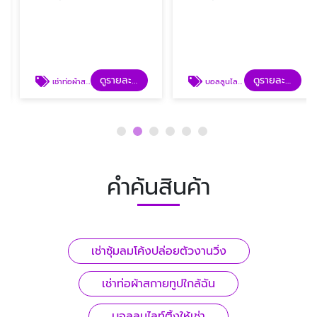
ดูรายละเอียด
ดูรายละเอียด
เช่าท่อผ้าสกายทูปใกล้ฉัน
บอลลูนไลท์ติ้งให้เช่า
คำค้นสินค้า
เช่าซุ้มลมโค้งปล่อยตัวงานวิ่ง
เช่าท่อผ้าสกายทูปใกล้ฉัน
บอลลูนไลท์ติ้งให้เช่า