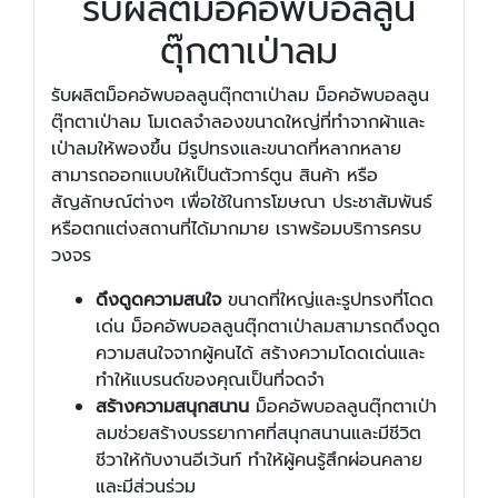
รับผลิตม็อคอัพบอลลูน
ตุ๊กตาเป่าลม
รับผลิตม็อคอัพบอลลูนตุ๊กตาเป่าลม ม็อคอัพบอลลูน
ตุ๊กตาเป่าลม โมเดลจำลองขนาดใหญ่ที่ทำจากผ้าและ
เป่าลมให้พองขึ้น มีรูปทรงและขนาดที่หลากหลาย
สามารถออกแบบให้เป็นตัวการ์ตูน สินค้า หรือ
สัญลักษณ์ต่างๆ เพื่อใช้ในการโฆษณา ประชาสัมพันธ์
หรือตกแต่งสถานที่ได้มากมาย เราพร้อมบริการครบ
วงจร
ดึงดูดความสนใจ
ขนาดที่ใหญ่และรูปทรงที่โดด
เด่น ม็อคอัพบอลลูนตุ๊กตาเป่าลมสามารถดึงดูด
ความสนใจจากผู้คนได้ สร้างความโดดเด่นและ
ทำให้แบรนด์ของคุณเป็นที่จดจำ
สร้างความสนุกสนาน
ม็อคอัพบอลลูนตุ๊กตาเป่า
ลมช่วยสร้างบรรยากาศที่สนุกสนานและมีชีวิต
ชีวาให้กับงานอีเว้นท์ ทำให้ผู้คนรู้สึกผ่อนคลาย
และมีส่วนร่วม