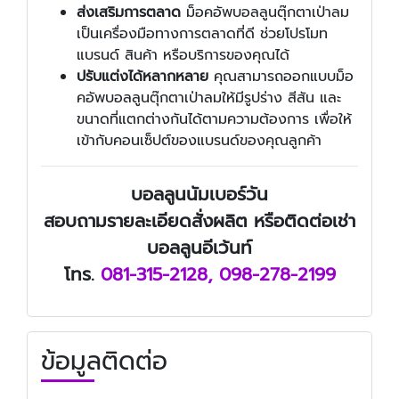
ส่งเสริมการตลาด
ม็อคอัพบอลลูนตุ๊กตาเป่าลม
เป็นเครื่องมือทางการตลาดที่ดี ช่วยโปรโมท
แบรนด์ สินค้า หรือบริการของคุณได้
ปรับแต่งได้หลากหลาย
คุณสามารถออกแบบม็อ
คอัพบอลลูนตุ๊กตาเป่าลมให้มีรูปร่าง สีสัน และ
ขนาดที่แตกต่างกันได้ตามความต้องการ เพื่อให้
เข้ากับคอนเซ็ปต์ของแบรนด์ของคุณลูกค้า
บอลลูนนัมเบอร์วัน
สอบถามรายละเอียดสั่งผลิต หรือติดต่อ
เช่า
บอลลูนอีเว้นท์
โทร
.
081-315-2128, 098-278-2199
ข้อมูลติดต่อ